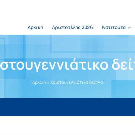
Αρχική
Αριστοτέλης 2026
Ινστιτούτα
στουγεννιάτικο δε
Αρχική
»
Χριστουγεννιάτικο δείπνο