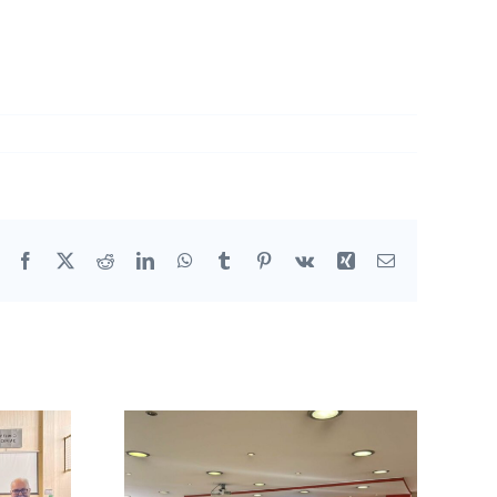
Facebook
X
Reddit
LinkedIn
WhatsApp
Tumblr
Pinterest
Vk
Xing
Email