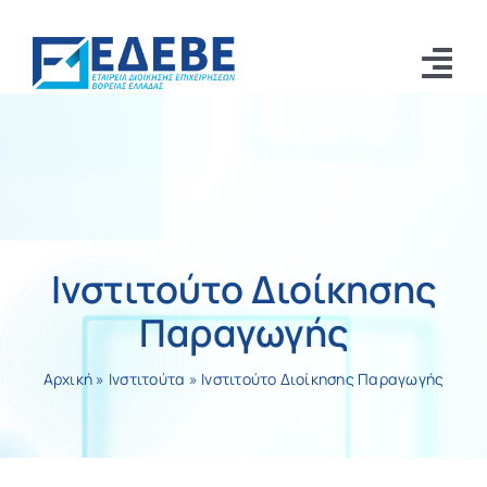
Μετάβαση
στο
Tog
περιεχόμενο
Αρχική
Nav
Αριστοτέλης 2026
Ινστιτούτα
Ινστιτούτο Διοίκησης
Τα νέα μας
Παραγωγής
Η ΕΔΕΒΕ
Αρχική
»
Ινστιτούτα
»
Ινστιτούτο Διοίκησης Παραγωγής
Επικοινωνία
Αναζήτηση
για: