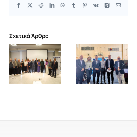
Facebook
X
Reddit
LinkedIn
WhatsApp
Tumblr
Pinterest
Vk
Xing
Email
Σχετικά Άρθρα