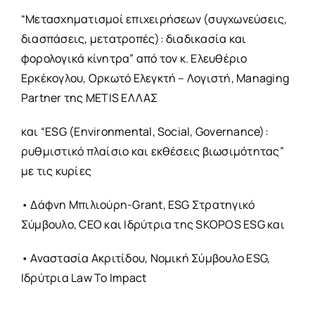
“Μετασχηματισμοί επιχειρήσεων (συγχωνεύσεις,
διασπάσεις, μετατροπές): διαδικασία και
φορολογικά κίνητρα” από τον κ. Ελευθέριο
Ερκέκογλου, Ορκωτό Ελεγκτή – Λογιστή, Managing
Partner της METIS ΕΛΛΑΣ
και “ESG (Environmental, Social, Governance):
ρυθμιστικό πλαίσιο και εκθέσεις βιωσιμότητας”
με τις κυρίες
• Δάφνη Μπιλιούρη-Grant, ESG Στρατηγικό
Σύμβουλο, CEΟ και Ιδρύτρια της SKOPOS ESG και
• Αναστασία Ακριτίδου, Νομική Σύμβουλο ESG,
Ιδρύτρια Law To Impact