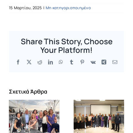
15 Μαρτίου, 2025
|
Μη κατηγοριοποιημένο
Share This Story, Choose
Your Platform!
Facebook
X
Reddit
LinkedIn
WhatsApp
Tumblr
Pinterest
Vk
Xing
Email
Σχετικά Άρθρα