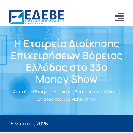
Μετάβαση
στο
Tog
περιεχόμενο
Αρχική
Nav
Η Εταιρεία Διοίκησης
Αριστοτέλης 2026
Επιχειρήσεων Βόρειας
Ινστιτούτα
Ελλάδας στο 33ο
Money Show
Τα νέα μας
Η ΕΔΕΒΕ
Αρχική
»
Η Εταιρεία Διοίκησης Επιχειρήσεων Βόρειας
Ελλάδας στο 33ο Money Show
Επικοινωνία
Αναζήτηση
15 Μαρτίου, 2025
για: