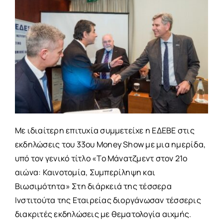
Με ιδιαίτερη επιτυχία συμμετείχε η ΕΔΕΒΕ στις
εκδηλώσεις του 33ου Money Show με μια ημερίδα,
υπό τον γενικό τίτλο «Το Μάνατζμεντ στον 21ο
αιώνα: Καινοτομία, Συμπερίληψη και
Βιωσιμότητα» Στη διάρκειά της τέσσερα
Ινστιτούτα της Εταιρείας διοργάνωσαν τέσσερις
διακριτές εκδηλώσεις με θεματολογία αιχμής.