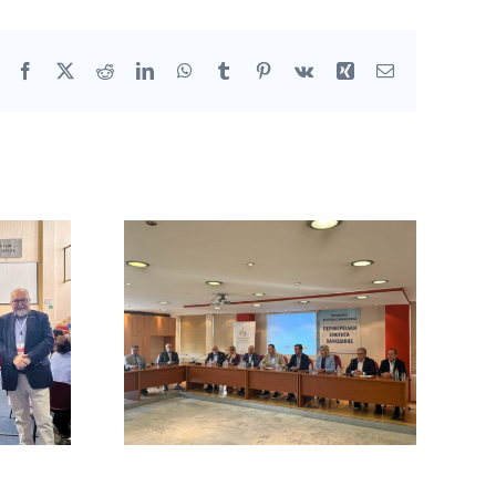
Facebook
X
Reddit
LinkedIn
WhatsApp
Tumblr
Pinterest
Vk
Xing
Email