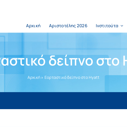
Αρχική
Αριστοτέλης 2026
Ινστιτούτα
αστικό δείπνο στο 
Αρχική
»
Εορταστικό δείπνο στο Hyatt