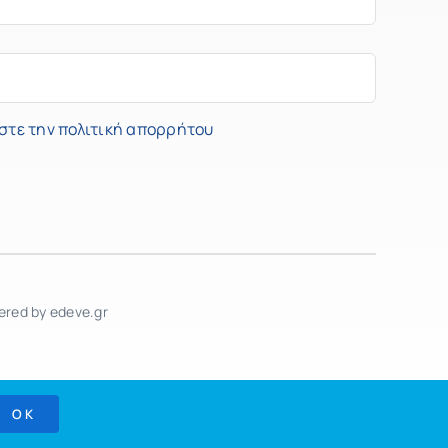
στε την πολιτική απορρήτου
ered by edeve.gr
OK